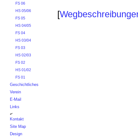
FS 06
HS 05/06
[
Wegbeschreibunge
FS 05
HS 04/05
FS 04
HS 03/04
FS 03
HS 02/03
FS 02
HS 01/02
FS 01
Geschichtliches
Verein
E-Mail
Links
Kontakt
Site Map
Design