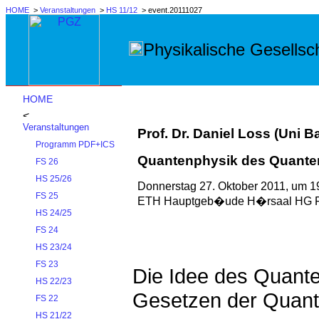
HOME
>
Veranstaltungen
>
HS 11/12
> event.20111027
Physikalische Gesellsch
HOME
Veranstaltungen
Prof. Dr. Daniel Loss (Uni B
Programm PDF+ICS
Quantenphysik des Quant
FS 26
HS 25/26
Donnerstag 27. Oktober 2011, um 1
FS 25
ETH Hauptgeb�ude H�rsaal HG F
HS 24/25
FS 24
HS 23/24
FS 23
Die Idee des Quant
HS 22/23
Gesetzen der Quant
FS 22
HS 21/22