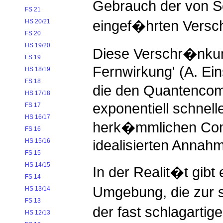
Gebrauch der von S
FS 21
eingef�hrten Vers
HS 20/21
FS 20
HS 19/20
Diese Verschr�nkun
FS 19
Fernwirkung' (A. Eins
HS 18/19
FS 18
die den Quantenco
HS 17/18
exponentiell schnel
FS 17
HS 16/17
herk�mmlichen Compu
FS 16
idealisierten Annahm
HS 15/16
FS 15
HS 14/15
In der Realit�t gib
FS 14
Umgebung, die zur 
HS 13/14
FS 13
der fast schlagarti
HS 12/13