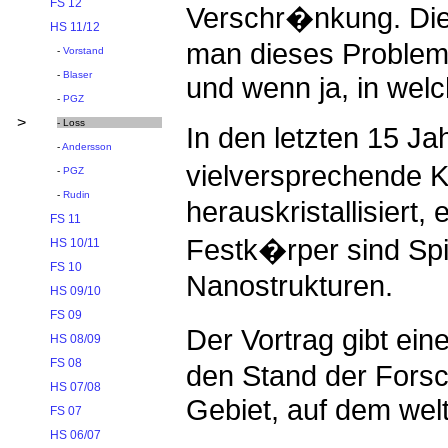
FS 12
Verschr�nkung. Die 
HS 11/12
man dieses Problem 
-
Vorstand
-
Blaser
und wenn ja, in wel
-
PGZ
>
- Loss
In den letzten 15 J
-
Andersson
vielversprechende 
-
PGZ
-
Rudin
herauskristallisiert,
FS 11
Festk�rper sind Spin
HS 10/11
FS 10
Nanostrukturen.
HS 09/10
FS 09
Der Vortrag gibt ei
HS 08/09
FS 08
den Stand der Fors
HS 07/08
Gebiet, auf dem welt
FS 07
HS 06/07