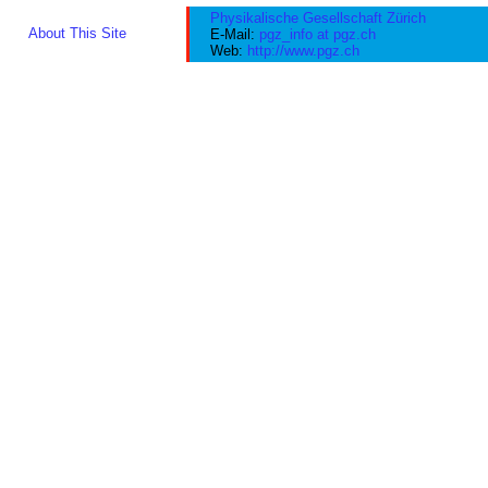
Physikalische Gesellschaft Zürich
About This Site
E-Mail:
pgz_info at pgz.ch
Web:
http://www.pgz.ch