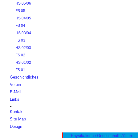
HS 05/06
FS 05
HS 04/05
FS 04
HS 03/04
FS 03
HS 02/03
FS 02
HS 01/02
FS 01
Geschichtliches
Verein
E-Mail
Links
Kontakt
Site Map
Design
Physikalische Gesellschaft Zürich