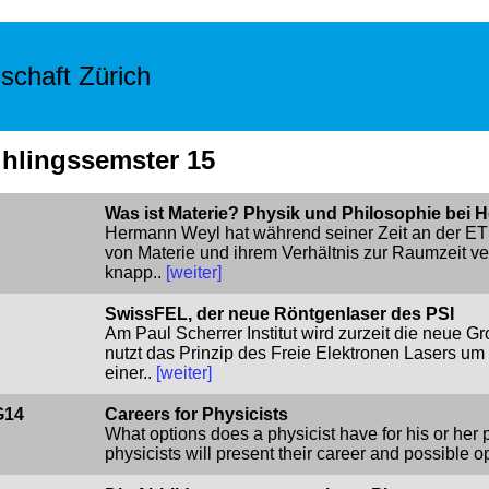
schaft Zürich
ühlingssemster 15
Was ist Materie? Physik und Philosophie bei
Hermann Weyl hat während seiner Zeit an der ET
von Materie und ihrem Verhältnis zur Raumzeit v
knapp..
[weiter]
SwissFEL, der neue Röntgenlaser des PSI
Am Paul Scherrer Institut wird zurzeit die neue
nutzt das Prinzip des Freie Elektronen Lasers u
einer..
[weiter]
G14
Careers for Physicists
What options does a physicist have for his or her 
physicists will present their career and possible op