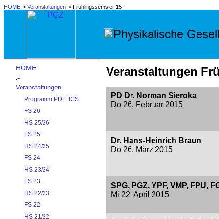
HOME
>
Veranstaltungen
> Frühlingssemster 15
Physikalische Gesell
HOME
Veranstaltungen Fr
Veranstaltungen
PD Dr. Norman Sieroka
Programm PDF+ICS
Do 26. Februar 2015
FS 26
HS 25/26
FS 25
Dr. Hans-Heinrich Braun
HS 24/25
Do 26. März 2015
FS 24
HS 23/24
FS 23
SPG, PGZ, YPF, VMP, FPU, F
HS 22/23
Mi 22. April 2015
FS 22
HS 21/22