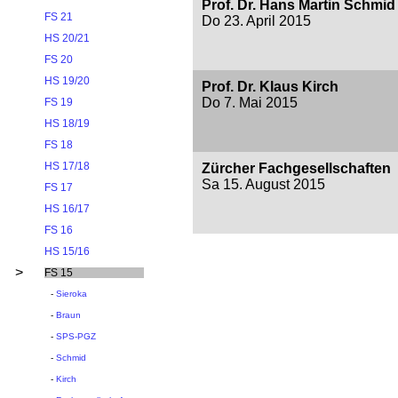
Prof. Dr. Hans Martin Schmid
FS 21
Do 23. April 2015
HS 20/21
FS 20
HS 19/20
Prof. Dr. Klaus Kirch
Do 7. Mai 2015
FS 19
HS 18/19
FS 18
HS 17/18
Zürcher Fachgesellschaften
Sa 15. August 2015
FS 17
HS 16/17
FS 16
HS 15/16
>
FS 15
-
Sieroka
-
Braun
-
SPS-PGZ
-
Schmid
-
Kirch