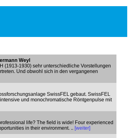
 Hermann Weyl
H (1913-1930) sehr unterschiedliche Vorstellungen
ertreten. Und obwohl sich in den vergangenen
 Grossforschungsanlage SwissFEL gebaut. SwissFEL
m intensive und monochromatische Röntgenpulse mit
professional life? The field is wide! Four experienced
portunities in their environment. ..
[weiter]