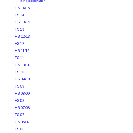
-
Fachgesellschaften
HS 14/15
FS 14
HS 13/14
FS 13
HS 12/13
FS 12
HS 11/12
FS 11
HS 10/11
FS 10
HS 09/10
FS 09
HS 08/09
FS 08
HS 07/08
FS 07
HS 06/07
FS 06