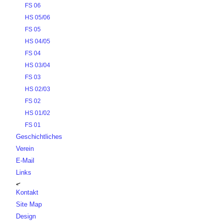
FS 06
HS 05/06
FS 05
HS 04/05
FS 04
HS 03/04
FS 03
HS 02/03
FS 02
HS 01/02
FS 01
Geschichtliches
Verein
E-Mail
Links
Kontakt
Site Map
Design