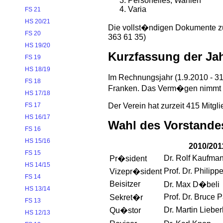
Personelles, Wahlen
Varia
FS 21
HS 20/21
Die vollst�ndigen Dokumente zu
FS 20
363 61 35)
HS 19/20
Kurzfassung der Ja
FS 19
HS 18/19
Im Rechnungsjahr (1.9.2010 - 3
FS 18
Franken. Das Verm�gen nimmt du
HS 17/18
Der Verein hat zurzeit 415 Mitgli
FS 17
HS 16/17
Wahl des Vorstande
FS 16
HS 15/16
2010/201
FS 15
Dr. Rolf Kaufma
Pr�sident
HS 14/15
Prof. Dr. Philipp
Vizepr�sident
FS 14
Beisitzer
Dr. Max D�beli
HS 13/14
Prof. Dr. Bruce P
Sekret�r
FS 13
Dr. Martin Lieber
Qu�stor
HS 12/13