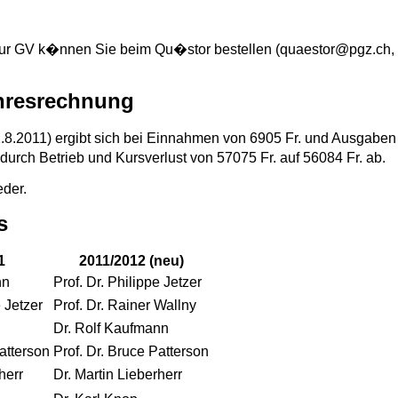
r GV k�nnen Sie beim Qu�stor bestellen (quaestor@pgz.ch, M. 
hresrechnung
1.8.2011) ergibt sich bei Einnahmen von 6905 Fr. und Ausgab
rch Betrieb und Kursverlust von 57075 Fr. auf 56084 Fr. ab.
eder.
s
1
2011/2012 (neu)
nn
Prof. Dr. Philippe Jetzer
e Jetzer
Prof. Dr. Rainer Wallny
Dr. Rolf Kaufmann
atterson
Prof. Dr. Bruce Patterson
herr
Dr. Martin Lieberherr