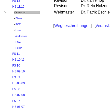
Revisor
Dr. Karl Knop
FS 12
Revisor
Dr. Reto Holzner
HS 11/12
Webmaster
Dr. Patrik Eschle
>
- Vorstand
-
Blaser
-
PGZ
[
Wegbeschreibungen
] [
Veranst
-
Loss
-
Andersson
-
PGZ
-
Rudin
FS 11
HS 10/11
FS 10
HS 09/10
FS 09
HS 08/09
FS 08
HS 07/08
FS 07
HS 06/07