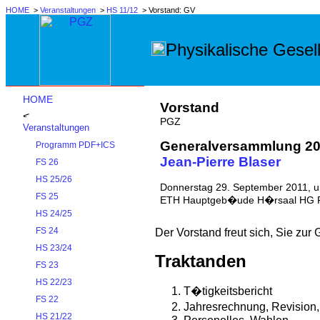
HOME
>
Veranstaltungen
>
HS 11/12
> Vorstand: GV
Physikalische Gesell
HOME
Vorstand
PGZ
Veranstaltungen
Generalversammlung 20
Programm PDF+ICS
Jean-Pierre Blaser
FS 26
HS 25/26
Donnerstag 29. September 2011, 
FS 25
ETH Hauptgeb�ude H�rsaal HG F
HS 24/25
FS 24
Der Vorstand freut sich, Sie zu
HS 23/24
Traktanden
FS 23
HS 22/23
T�tigkeitsbericht
FS 22
Jahresrechnung, Revisio
HS 21/22