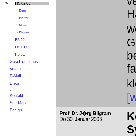
v
>
HS 02/03
H
-
Durrer
-
Blatter
w
-
Moser
-
Bilgram
G
FS 02
HS 01/02
b
FS 01
Geschichtliches
f
Verein
E-Mail
k
Links
[w
Kontakt
Site Map
Design
K
Prof. Dr. J�rg Bilgram
Do 30. Januar 2003
S