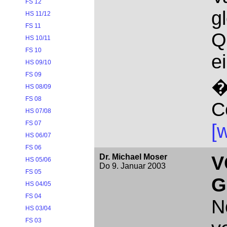
FS 12
g
HS 11/12
FS 11
Q
HS 10/11
FS 10
e
HS 09/10
FS 09
�
HS 08/09
FS 08
C
HS 07/08
FS 07
[w
HS 06/07
FS 06
Dr. Michael Moser
V
HS 05/06
Do 9. Januar 2003
FS 05
G
HS 04/05
FS 04
N
HS 03/04
FS 03