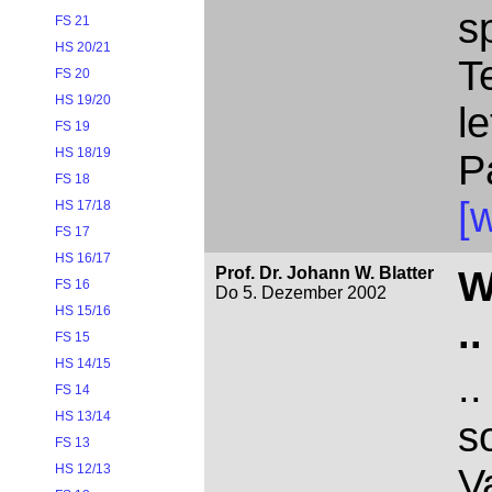
s
FS 21
HS 20/21
T
FS 20
HS 19/20
l
FS 19
HS 18/19
P
FS 18
[w
HS 17/18
FS 17
HS 16/17
Prof. Dr. Johann W. Blatter
W
FS 16
Do 5. Dezember 2002
HS 15/16
..
FS 15
HS 14/15
.
FS 14
HS 13/14
s
FS 13
V
HS 12/13