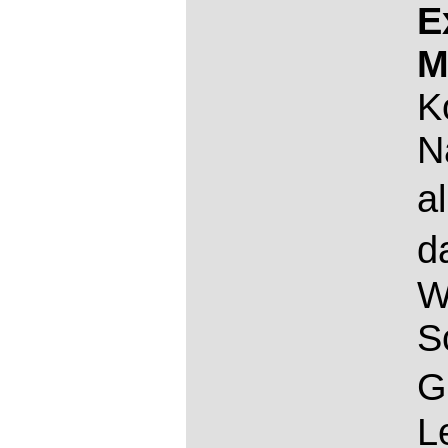
E
M
K
N
a
d
W
S
G
L