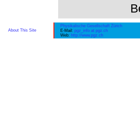
B
Physikalische Gesellschaft Zürich
About This Site
E-Mail:
pgz_info at pgz.ch
Web:
http://www.pgz.ch