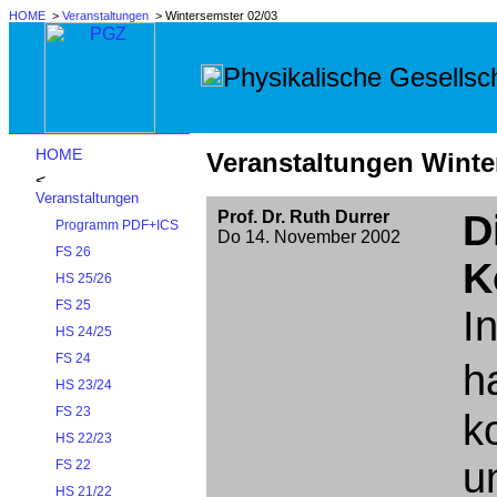
HOME
>
Veranstaltungen
> Wintersemster 02/03
Physikalische Gesellsch
HOME
Veranstaltungen Winte
Veranstaltungen
Prof. Dr. Ruth Durrer
D
Programm PDF+ICS
Do 14. November 2002
FS 26
K
HS 25/26
FS 25
I
HS 24/25
FS 24
h
HS 23/24
FS 23
k
HS 22/23
u
FS 22
HS 21/22