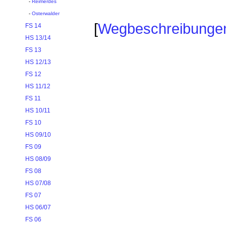
-
Reimerdes
-
Osterwalder
[
Wegbeschreibunge
FS 14
HS 13/14
FS 13
HS 12/13
FS 12
HS 11/12
FS 11
HS 10/11
FS 10
HS 09/10
FS 09
HS 08/09
FS 08
HS 07/08
FS 07
HS 06/07
FS 06