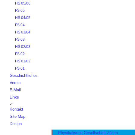
HS 05/06
FS 05
HS 04/05
FS 04
HS 03/04
FS 03
HS 02/03
FS 02
HS 01/02
FS 01
Geschichtliches
Verein
E-Mail
Links
Kontakt
Site Map
Design
Physikalische Gesellschaft Zürich