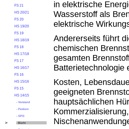
in elektrische Energi
FS 21
Wasserstoff als Bre
HS 20/21
FS 20
elektrische Wirkung
HS 19/20
FS 19
Andererseits führt d
HS 18/19
chemischen Brennst
FS 18
HS 17/18
gesamten Brennstoff
FS 17
Batterietechnologie e
HS 16/17
FS 16
Kosten, Lebensdauer
HS 15/16
FS 15
geeigneten Brennsto
HS 14/15
hauptsächlichen Hürd
-
Vorstand
Kommerzialisierung,
-
Pedroni
-
SPG
Nischenanwendungen 
>
- Büchi