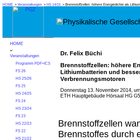
HOME
>
Veranstaltungen
>
HS 14/15
> Brennstoffzellen: höhere Energiedichte als Lithi
Physikalische Gesellsch
HOME
Dr. Felix Büchi
Veranstaltungen
Programm PDF+ICS
Brennstoffzellen: höhere En
Lithiumbatterien und besser
FS 26
Verbrennungsmotoren
HS 25/26
FS 25
Donnerstag 13. November 2014, um
HS 24/25
ETH Hauptgebäude Hörsaal HG G5,
FS 24
HS 23/24
FS 23
Brennstoffzellen wa
HS 22/23
Brennstoffes durch 
FS 22
HS 21/22