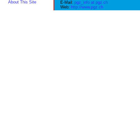
About This Site
E-Mail:
pgz_info at pgz.ch
Web:
http://www.pgz.ch