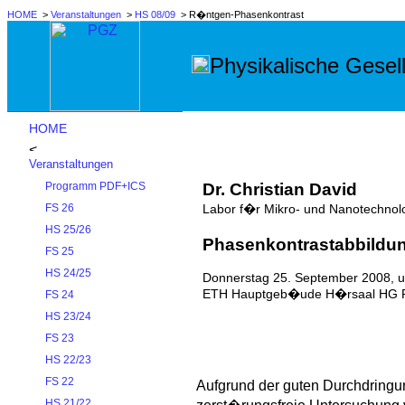
HOME
>
Veranstaltungen
>
HS 08/09
> R�ntgen-Phasenkontrast
Physikalische Gesell
HOME
Veranstaltungen
Dr. Christian David
Programm PDF+ICS
Labor f�r Mikro- und Nanotechnolo
FS 26
HS 25/26
Phasenkontrastabbildun
FS 25
HS 24/25
Donnerstag 25. September 2008, 
ETH Hauptgeb�ude H�rsaal HG F
FS 24
HS 23/24
FS 23
HS 22/23
FS 22
Aufgrund der guten Durchdringun
HS 21/22