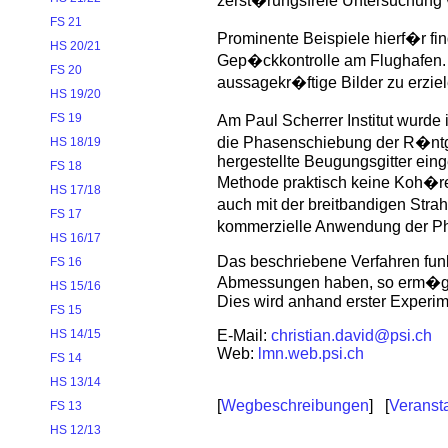
zerst�rungsfreie Untersuchung 
FS 21
Prominente Beispiele hierf�r fin
HS 20/21
Gep�ckkontrolle am Flughafen. A
FS 20
aussagekr�ftige Bilder zu erziel
HS 19/20
FS 19
Am Paul Scherrer Institut wurde
die Phasenschiebung der R�ntge
HS 18/19
hergestellte Beugungsgitter eing
FS 18
Methode praktisch keine Koh�ren
HS 17/18
auch mit der breitbandigen Strah
FS 17
kommerzielle Anwendung der Ph
HS 16/17
Das beschriebene Verfahren funkt
FS 16
Abmessungen haben, so erm�gli
HS 15/16
Dies wird anhand erster Experim
FS 15
E-Mail:
christian.david@psi.ch
HS 14/15
Web:
lmn.web.psi.ch
FS 14
HS 13/14
[
Wegbeschreibungen
] [
Veranst
FS 13
HS 12/13