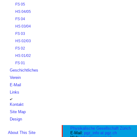
FS 05
HS 04/05
FS 04
HS 03/04
FS 03
HS 02/03
FS 02
HS 01/02
FS 01
Geschichtliches
Verein
E-Mail
Links
Kontakt
Site Map
Design
Physikalische Gesellschaft Zürich
About This Site
E-Mail:
pgz_info at pgz.ch