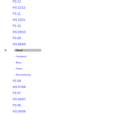
FS 12
HS 11/12
FS 11
HS 10/11
FS 10
HS 09/10
FS 09
HS 08/09
>
- David
-
Vorstand
-
Beer
-
Pepe
-
Rechenberg
FS 08
HS 07/08
FS 07
HS 06/07
FS 06
HS 05/06