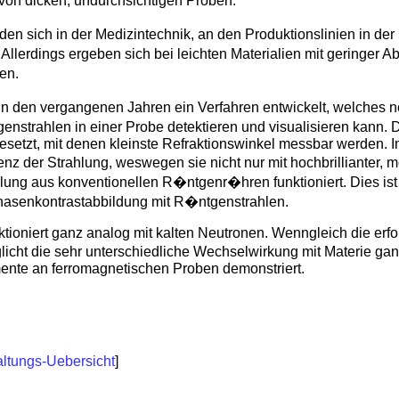
von dicken, undurchsichtigen Proben.
den sich in der Medizintechnik, an den Produktionslinien in der 
llerdings ergeben sich bei leichten Materialien mit geringer A
en.
 in den vergangenen Jahren ein Verfahren entwickelt, welches 
nstrahlen in einer Probe detektieren und visualisieren kann.
esetzt, mit denen kleinste Refraktionswinkel messbar werden. I
z der Strahlung, weswegen sie nicht nur mit hochbrillianter,
lung aus konventionellen R�ntgenr�hren funktioniert. Dies ist 
asenkontrastabbildung mit R�ntgenstrahlen.
ioniert ganz analog mit kalten Neutronen. Wenngleich die erfor
cht die sehr unterschiedliche Wechselwirkung mit Materie 
ente an ferromagnetischen Proben demonstriert.
altungs-Uebersicht
]