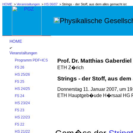
HOME
>
Veranstaltungen
>
HS 06/07
> Strings - der Stoff, aus dem alles gemacht ist
Physikalische Gesellsch
HOME
Veranstaltungen
Prof. Dr. Matthias Gaberdiel
Programm PDF+ICS
ETH Z�rich
FS 26
HS 25/26
Strings - der Stoff, aus dem
FS 25
Donnerstag 11. Januar 2007, um 19
HS 24/25
ETH Hauptgeb�ude H�rsaal HG F
FS 24
HS 23/24
FS 23
HS 22/23
FS 22
HS 21/22