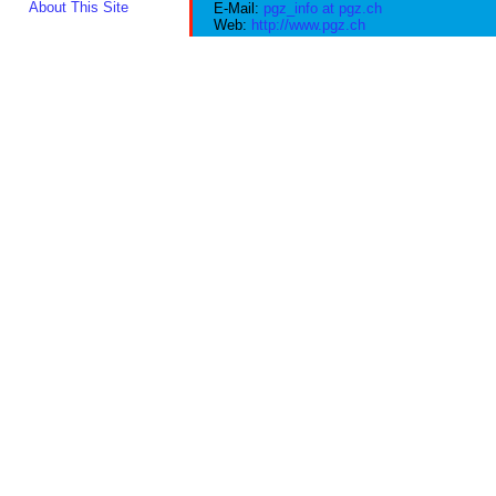
About This Site
E-Mail:
pgz_info at pgz.ch
Web:
http://www.pgz.ch