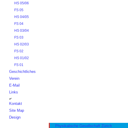
HS 05/06
FS 05
HS 04/05
FS 04
HS 03/04
FS 03
HS 02/03
FS 02
HS 01/02
FS 01
Geschichtliches
Verein
E-Mail
Links
Kontakt
Site Map
Design
Physikalische Gesellschaft Zürich