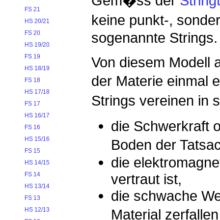
Gem�ss der
String
FS 21
keine punkt-, sonde
HS 20/21
sogenannte Strings.
FS 20
HS 19/20
FS 19
Von diesem Modell 
HS 18/19
der Materie einmal
FS 18
HS 17/18
Strings vereinen in 
FS 17
HS 16/17
die Schwerkraft o
FS 16
HS 15/16
Boden der Tatsa
FS 15
die elektromagnet
HS 14/15
vertraut ist,
FS 14
HS 13/14
die schwache Wec
FS 13
Material zerfalle
HS 12/13