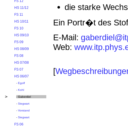
FS 12
die starke Wechse
HS 11/12
FS 11
Ein Portr�t des Stof
HS 10/11
FS 10
E-Mail:
gaberdiel@it
HS 09/10
FS 09
Web:
www.itp.phys.
HS 08/09
FS 08
HS 07/08
[
Wegbeschreibunge
FS 07
HS 06/07
-
Egolf
-
Kohl
>
- Gaberdiel
-
Siegwart
-
Vorstand
-
Siegwart
FS 06