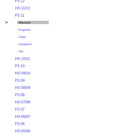
FS 12
HS 11/12
FS 11
>
- Mazzotti
-
Aegerter
-
Faist
-
Vorstand
-
Ott
HS 10/11
FS 10
HS 09/10
FS 09
HS 08/09
FS 08
HS 07/08
FS 07
HS 06/07
FS 06
HS 05/06