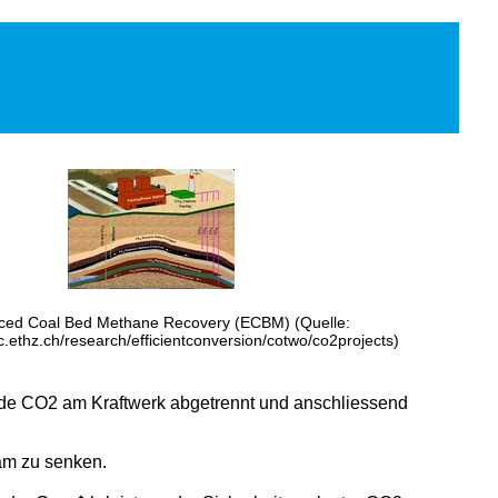
ed Coal Bed Methane Recovery (ECBM) (Quelle:
c.ethz.ch/research/efficientconversion/cotwo/co2projects)
nde CO2 am Kraftwerk abgetrennt und anschliessend
sam zu senken.