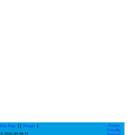
Printer
Site Map
] [
Design
]
Friendly
8.8.2026 00:09:21
Version