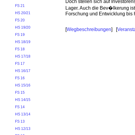
Doch stellen sich auf Investore
FS 21
Lager. Auch die Bev�lkerung ist
HS 20/21
Forschung und Entwicklung bis h
FS 20
HS 19/20
[
Wegbeschreibungen
] [
Veranst
FS 19
HS 18/19
FS 18
HS 17/18
FS 17
HS 16/17
FS 16
HS 15/16
FS 15
HS 14/15
FS 14
HS 13/14
FS 13
HS 12/13