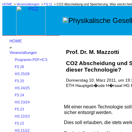
HOME
>
Veranstaltungen
>
FS 11
> CO2 Abscheidung und Speicherung. Was steckt hinte
Physikalische Gesell
HOME
Prof. Dr. M. Mazzotti
Veranstaltungen
Programm PDF+ICS
CO2 Abscheidung und Sp
FS 26
dieser Technologie?
HS 25/26
Donnerstag 10. März 2011, um 19:
FS 25
ETH Hauptgeb�ude H�rsaal HG F
HS 24/25
FS 24
HS 23/24
Mit einer neuen Technologie so
FS 23
sicher entsorgt werden.
HS 22/23
Dies soll erlauben, die stets w
FS 22
HS 21/22