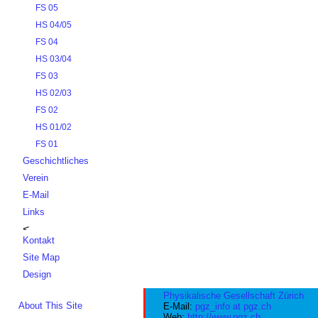
FS 05
HS 04/05
FS 04
HS 03/04
FS 03
HS 02/03
FS 02
HS 01/02
FS 01
Geschichtliches
Verein
E-Mail
Links
Kontakt
Site Map
Design
Physikalische Gesellschaft Zürich
About This Site
E-Mail:
pgz_info at pgz.ch
Web:
http://www.pgz.ch