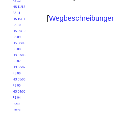
FS 12
HS 11/12
FS 11
[
Wegbeschreibunge
HS 10/11
FS 10
HS 09/10
FS 09
HS 08/09
FS 08
HS 07/08
FS 07
HS 06/07
FS 06
HS 05/06
FS 05
HS 04/05
FS 04
Droz
Benz