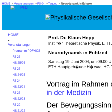
HOME
>
Veranstaltungen
>
FS 04
>
Tagung
> Neurodynamik in Echtzeit
Physikalische Gesellsch
HOME
Prof. Dr. Klaus Hepp
Inst. f�r Theoretische Physik, ETH 
Veranstaltungen
Programm PDF+ICS
Neurodynamik in Echtzeit
FS 26
Samstag 19. Juni 2004, um 09:00 U
HS 25/26
ETH Hauptgeb�ude H�rsaal HG F
FS 25
HS 24/25
FS 24
Vortrag im Rahmen
HS 23/24
in der Medizin
FS 23
HS 22/23
Der Bewegungssinn,
FS 22
HS 21/22