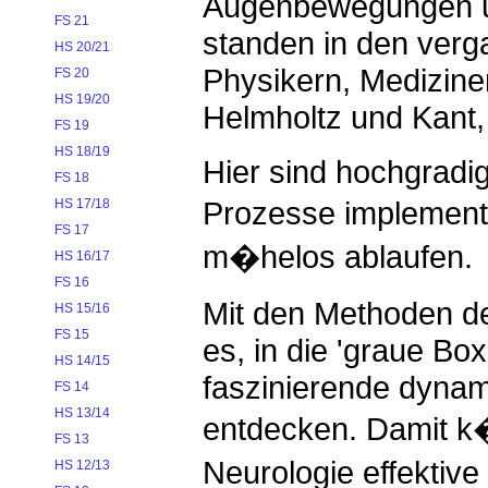
Augenbewegungen un
FS 21
standen in den ver
HS 20/21
Physikern, Medizine
FS 20
HS 19/20
Helmholtz und Kant,
FS 19
HS 18/19
Hier sind hochgradi
FS 18
Prozesse implementi
HS 17/18
FS 17
m�helos ablaufen.
HS 16/17
FS 16
Mit den Methoden de
HS 15/16
FS 15
es, in die 'graue B
HS 14/15
faszinierende dynam
FS 14
HS 13/14
entdecken. Damit k�
FS 13
Neurologie effekti
HS 12/13