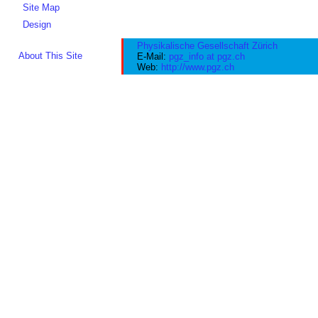
Site Map
Design
Physikalische Gesellschaft Zürich
About This Site
E-Mail:
pgz_info at pgz.ch
Web:
http://www.pgz.ch