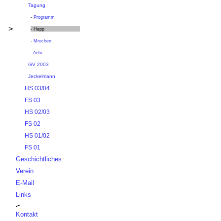
Tagung
-
Programm
>
- Hepp
-
Mrochen
-
Aebi
GV 2003
Jeckelmann
HS 03/04
FS 03
HS 02/03
FS 02
HS 01/02
FS 01
Geschichtliches
Verein
E-Mail
Links
Kontakt