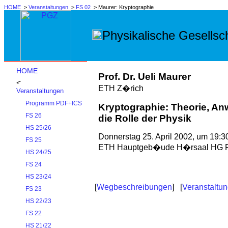
HOME
>
Veranstaltungen
>
FS 02
> Maurer: Kryptographie
Physikalische Gesellsch
HOME
Prof. Dr. Ueli Maurer
ETH Z�rich
Veranstaltungen
Programm PDF+ICS
Kryptographie: Theorie, 
FS 26
die Rolle der Physik
HS 25/26
Donnerstag 25. April 2002, um 19:3
FS 25
ETH Hauptgeb�ude H�rsaal HG F
HS 24/25
FS 24
HS 23/24
[
Wegbeschreibungen
] [
Veranstaltu
FS 23
HS 22/23
FS 22
HS 21/22