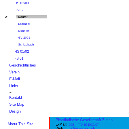
HS 02/03
FS 02
>
- Maurer
-
Esslinger
-
Monnier
-
GV 2001
-
Schlapbach
HS 01/02
FS 01
Geschichtliches
Verein
E-Mail
Links
Kontakt
Site Map
Design
Physikalische Gesellschaft Zürich
About This Site
E-Mail:
pgz_info at pgz.ch
Web:
http://www.pgz.ch