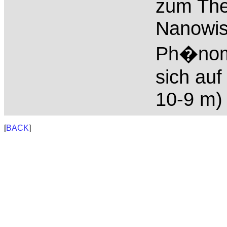
zum The
Nanowis
Ph�nome
sich au
10-9 m) 
[
BACK
]