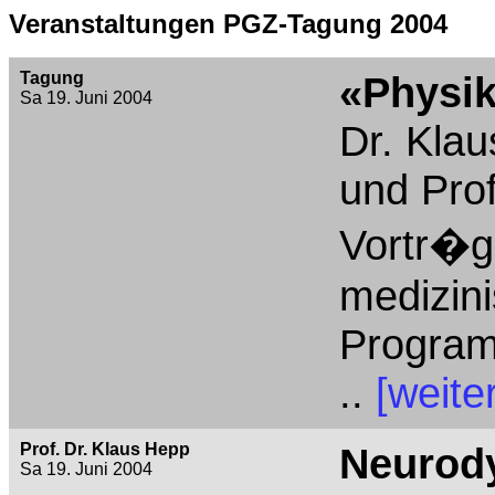
Veranstaltungen PGZ-Tagung 2004
Tagung
«Physik
Sa 19. Juni 2004
Dr. Kla
und Prof.
Vortr�g
medizin
Program
..
[weiter
Prof. Dr. Klaus Hepp
Neurody
Sa 19. Juni 2004